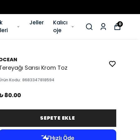
ik
Jeller
Kalıcı
0
eri
oje
OCEAN
Tereyağı Sarısı Krom Toz
Ürün Kodu
:
8683347818594
₺ 80.00
SEPETE EKLE