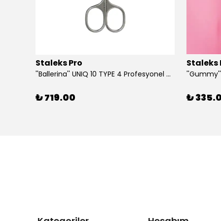
Staleks Pro
Staleks 
''Ballerina'' UNIQ 10 TYPE 4 Profesyonel Tırnak Eti Makası
₺ 719.00
₺ 335.
Kategoriler
Hesabım