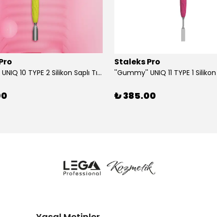
Pro
Staleks Pro
''Gummy'' UNIQ 10 TYPE 2 Silikon Saplı Tırnak Eti İtici (Dar Yuvarlak + Yamuk İtici)
00
₺ 385.00
Yasal Metinler