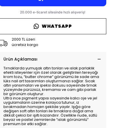
WHATSAPP
2000 TL üzeri
ücretsiz kargo
Ürün Açıklaması
Tırnaklarda yumuşak altın tonları ve ıslak parlaklık
efekti isteyenler için özel olarak geliştirilen tereyağı
krom tozu, “butter chrome” görünümü ile sade ama
lüks nail art tasarımları oluşturmanızı sağlar. Sıcak
altın yansımaları ve ipeksi dokusu sayesinde tırnak
yüzeyinde pürüzsüz, kremamsı ve cam gibi parlak
bir görünüm oluşturur.
Ultra ince pigment yapısı sayesinde kalıcı oje ve jel
uygulamaların üzerine kolayca tutunur, iz
bırakmadan homojen şekilde yayılır. Işığa göre
değişen soft altın tonları ile tırnaklara doğal ama
dikkat çekici bir ışıltı kazandırır. Özellikle nude, sütlü
beyaz ve pastel zeminlerde “ıslak görünümlü”
premium bir etki sağlar.