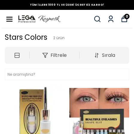
TÜM İLLERE 1000 TL VE ÜZERİ ÜCRETSİZ KARGO!
0
Stars Colors
2
ürün
Filtrele
Sırala