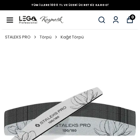
TÜM İLLERE 1000 TL VE ÜZERİ ÜCRETSİZ KARGO!
0
STALEKS PRO
Törpü
Kağıt Törpü