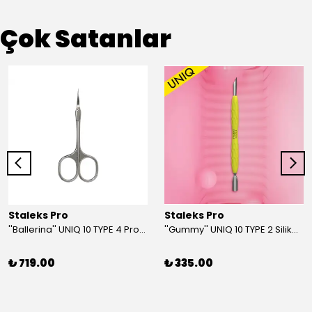
Çok Satanlar
Staleks Pro
Staleks Pro
''Ballerina'' UNIQ 10 TYPE 4 Profesyonel Tırnak Eti Makası
''Gummy'' UNIQ 10 TYPE 2 Silikon Saplı Tırnak Eti İtici (Dar Yuvarlak + Yamuk İtici)
₺ 719.00
₺ 335.00