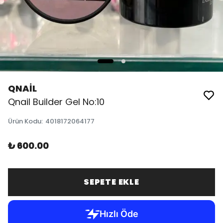
QNAİL
Qnail Builder Gel No:10
Ürün Kodu
:
4018172064177
₺ 600.00
SEPETE EKLE