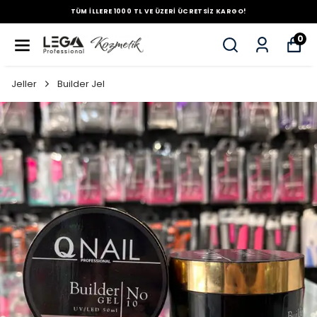
TÜM İLLERE 1000 TL VE ÜZERİ ÜCRETSİZ KARGO!
0
Jeller
Builder Jel