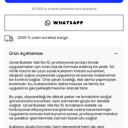
WHATSAPP
2000 TL üzeri ücretsiz kargo
Ürün Açıklaması
Qnail Builder Gel No:10, profesyonel protez tırnak
uygulamaları için özel olarak formüle edilmiş bir jeldir. 50
ml’lik hacmi ile uzun süreli kullanım imkanı sunarken,
akışkan yapısı sayesinde uygulama sırasında mükemmel
bir kontrol sağlar. Öne çıkan özelliği, ete akma yapmayan
kıvamıdır; bu, kullanıcıların daha hassas ve temiz bir
uygulama gerçekleştirmesine olanak tanır.
Bu yapı, dayanıklılığı ile dikkat çeker ve tırnakların doğal
görünümünü korurken, aynı zamanda güçlü bir destek
sağlar. Qnail Builder Gel No:10, tırnakların estetik ve
fonksiyonel ihtiyaçlarını karşılamak üzere tasarlanmıştır.
Uygulama sonrası hızlı kuruma süresi, profesyonel manikür
ve pedikür işlemlerinde zaman tasarrufu sağlar.
Kullanıcı dostu formülü, hem deneyimli hem de yeni