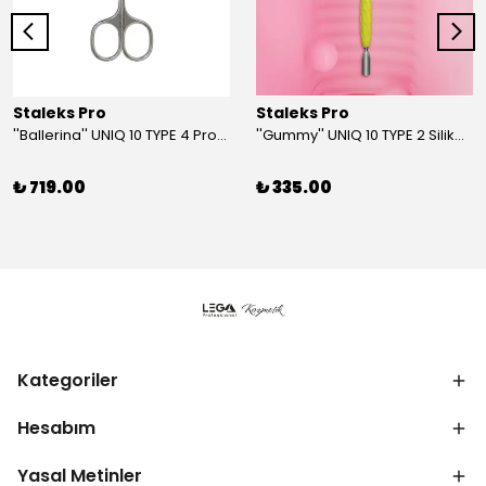
Staleks Pro
Staleks Pro
''Ballerina'' UNIQ 10 TYPE 4 Profesyonel Tırnak Eti Makası
''Gummy'' UNIQ 10 TYPE 2 Silikon Saplı Tırnak Eti İtici (Dar Yuvarlak + Yamuk İtici)
₺ 719.00
₺ 335.00
Kategoriler
Hesabım
Yasal Metinler