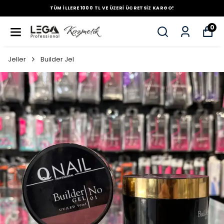
TÜM İLLERE 1000 TL VE ÜZERİ ÜCRETSİZ KARGO!
0
Jeller
Builder Jel