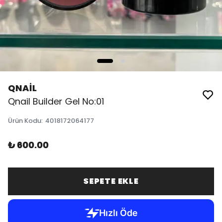
QNAİL
Qnail Builder Gel No:01
Ürün Kodu
:
4018172064177
₺ 600.00
SEPETE EKLE