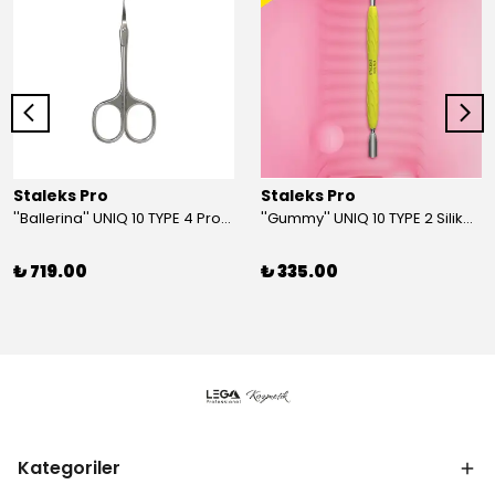
Staleks Pro
Staleks Pro
''Ballerina'' UNIQ 10 TYPE 4 Profesyonel Tırnak Eti Makası
''Gummy'' UNIQ 10 TYPE 2 Silikon Saplı Tırnak Eti İtici (Dar Yuvarlak + Yamuk İtici)
₺ 719.00
₺ 335.00
Kategoriler