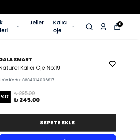
ik
Jeller
Kalıcı
0
eri
oje
GALA SMART
Naturel Kalıcı Oje No:19
Ürün Kodu
:
8684014006917
₺ 295.00
%
17
₺ 245.00
SEPETE EKLE