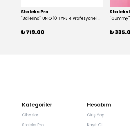
Staleks Pro
Staleks 
''Ballerina'' UNIQ 10 TYPE 4 Profesyonel Tırnak Eti Makası
₺ 719.00
₺ 335.
Kategoriler
Hesabım
Cihazlar
Giriş Yap
Staleks Pro
Kayıt Ol