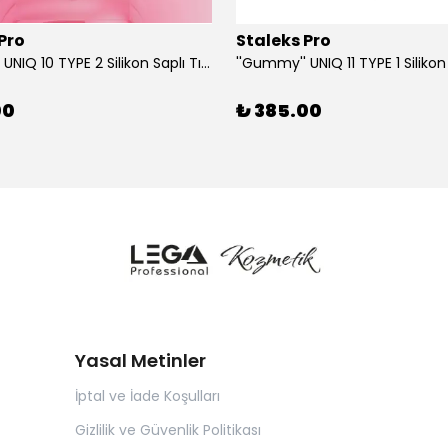
Pro
Staleks Pro
''Gummy'' UNIQ 10 TYPE 2 Silikon Saplı Tırnak Eti İtici (Dar Yuvarlak + Yamuk İtici)
00
₺ 385.00
Yasal Metinler
İptal ve İade Koşulları
Gizlilik ve Güvenlik Politikası