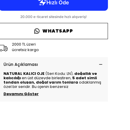
WHATSAPP
2000 TL üzeri
ücretsiz kargo
Ürün Açıklaması
NATURAL KALICI OJE
(Seri Kodu: LN),
doğallık ve
kalıcılığı
en üst düzeyde birleştiren,
5 adet simli
tondan oluşan, doğal yarım tonlara
odaklanmış
özel bir seridir. Bu ojenin benzersiz
Devamını Göster