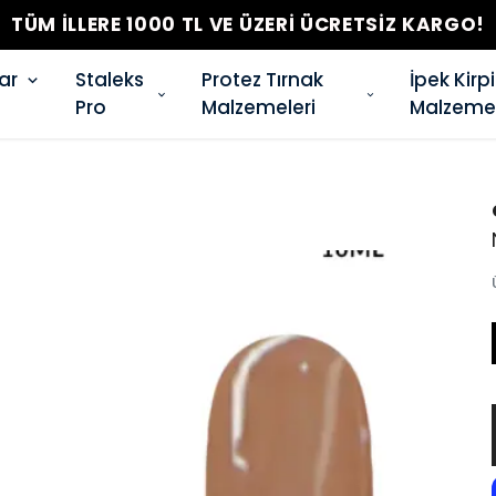
TÜM İLLERE 1000 TL VE ÜZERİ ÜCRETSİZ KARGO!
ar
Staleks
Protez Tırnak
İpek Kirp
Pro
Malzemeleri
Malzemel