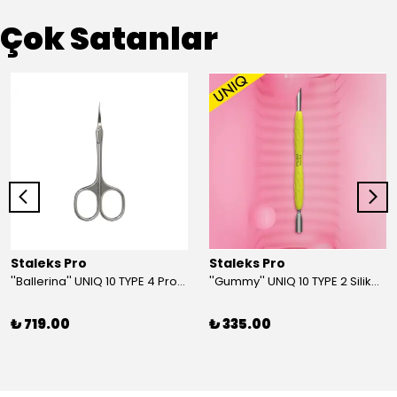
Çok Satanlar
Staleks Pro
Staleks Pro
''Ballerina'' UNIQ 10 TYPE 4 Profesyonel Tırnak Eti Makası
''Gummy'' UNIQ 10 TYPE 2 Silikon Saplı Tırnak Eti İtici (Dar Yuvarlak + Yamuk İtici)
₺ 719.00
₺ 335.00