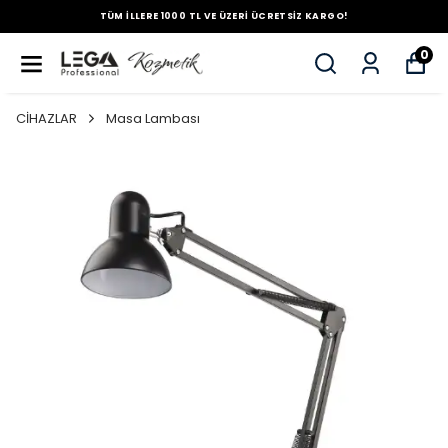
TÜM İLLERE 1000 TL VE ÜZERİ ÜCRETSİZ KARGO!
0
CİHAZLAR
Masa Lambası