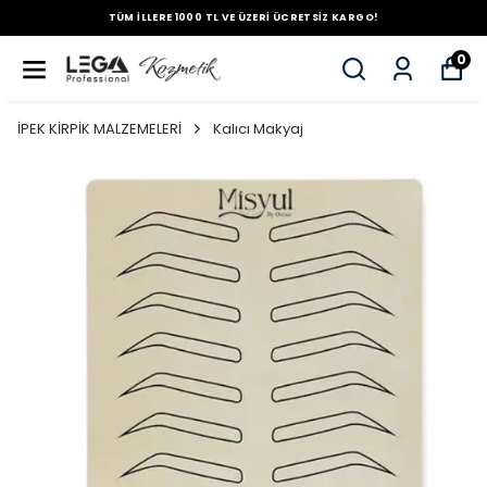
TÜM İLLERE 1000 TL VE ÜZERİ ÜCRETSİZ KARGO!
0
İPEK KİRPİK MALZEMELERİ
Kalıcı Makyaj