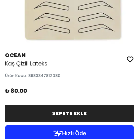
OCEAN
Kaş Çizili Lateks
Ürün Kodu
:
8683347812080
₺ 80.00
SEPETE EKLE