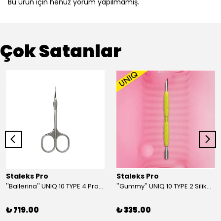
Bu ürün için henüz yorum yapılmamış.
Çok Satanlar
Staleks Pro
Staleks Pro
''Ballerina'' UNIQ 10 TYPE 4 Profesyonel Tırnak Eti Makası
''Gummy'' UNIQ 10 TYPE 2 Silikon Saplı Tırnak Eti İtici (Dar Yuvarlak + Yamuk İtici)
₺ 719.00
₺ 335.00