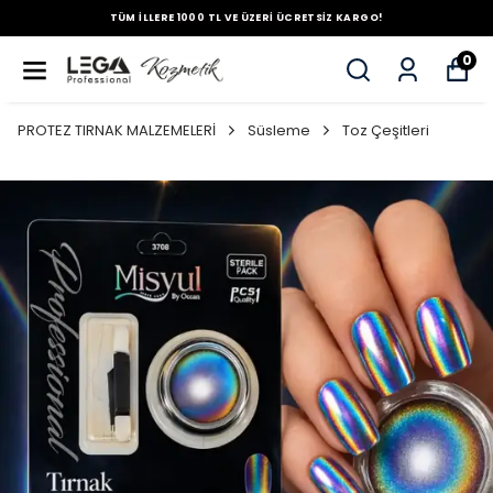
TÜM İLLERE 1000 TL VE ÜZERİ ÜCRETSİZ KARGO!
0
PROTEZ TIRNAK MALZEMELERİ
Süsleme
Toz Çeşitleri