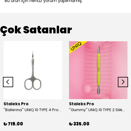
Bu ürün için henüz yorum yapılmamış.
Çok Satanlar
Staleks Pro
Staleks Pro
''Ballerina'' UNIQ 10 TYPE 4 Profesyonel Tırnak Eti Makası
''Gummy'' UNIQ 10 TYPE 2 Silikon Saplı Tırnak Eti İtici (Dar Yuvarlak + Yamuk İtici)
₺ 719.00
₺ 335.00