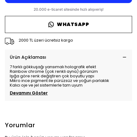
WHATSAPP
2000 TL üzeri ücretsiz kargo
Ürün Açıklaması
7 farklı gökkuşağı yansımalı holografik efekt
Rainbow chrome (çok renkli ayna) görünüm
Işığa göre renk değiştiren çok boyutlu yapı
Mikro ince pigment ile pürüzsüz ve yoğun parlaklık
Kalıcı oje ve jel sistemlerle tam uyum
Devamını Göster
Yorumlar