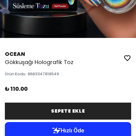
OCEAN
Gökkuşağı Holografik Toz
Ürün Kodu
:
8683347818549
₺ 110.00
SEPETE EKLE