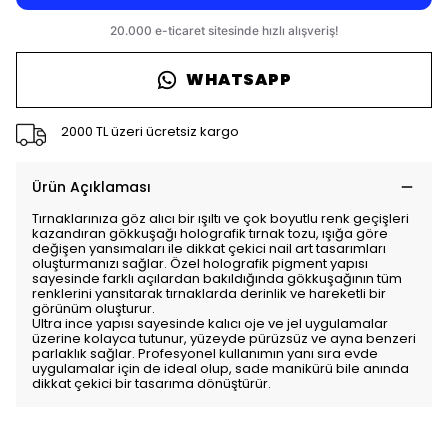
WHATSAPP
2000 TL üzeri ücretsiz kargo
Ürün Açıklaması
Tırnaklarınıza göz alıcı bir ışıltı ve çok boyutlu renk geçişleri
kazandıran gökkuşağı holografik tırnak tozu, ışığa göre
değişen yansımaları ile dikkat çekici nail art tasarımları
oluşturmanızı sağlar. Özel holografik pigment yapısı
sayesinde farklı açılardan bakıldığında gökkuşağının tüm
renklerini yansıtarak tırnaklarda derinlik ve hareketli bir
görünüm oluşturur.
Ultra ince yapısı sayesinde kalıcı oje ve jel uygulamalar
üzerine kolayca tutunur, yüzeyde pürüzsüz ve ayna benzeri
parlaklık sağlar. Profesyonel kullanımın yanı sıra evde
uygulamalar için de ideal olup, sade manikürü bile anında
dikkat çekici bir tasarıma dönüştürür.