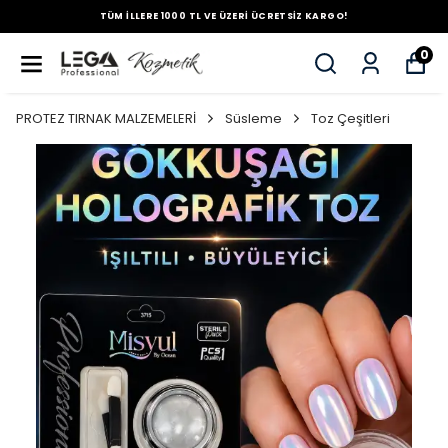
TÜM İLLERE 1000 TL VE ÜZERİ ÜCRETSİZ KARGO!
0
PROTEZ TIRNAK MALZEMELERİ
Süsleme
Toz Çeşitleri