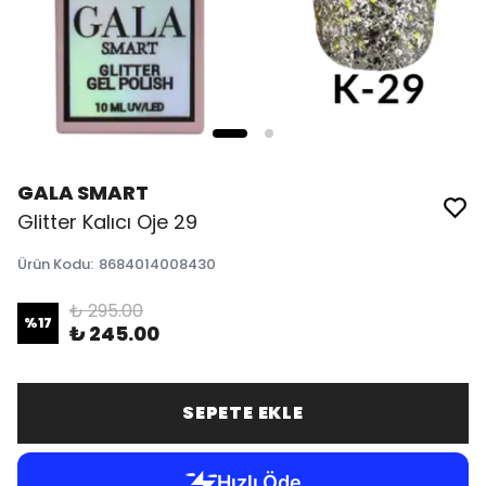
GALA SMART
Glitter Kalıcı Oje 29
Ürün Kodu
:
8684014008430
₺ 295.00
%
17
₺ 245.00
SEPETE EKLE