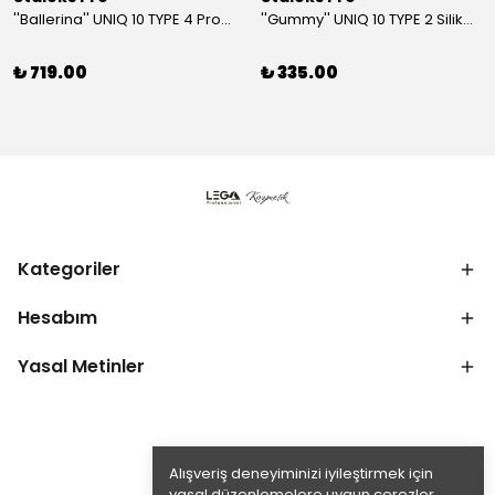
''Ballerina'' UNIQ 10 TYPE 4 Profesyonel Tırnak Eti Makası
''Gummy'' UNIQ 10 TYPE 2 Silikon Saplı Tırnak Eti İtici (Dar Yuvarlak + Yamuk İtici)
₺ 719.00
₺ 335.00
Kategoriler
Hesabım
Yasal Metinler
Alışveriş deneyiminizi iyileştirmek için
yasal düzenlemelere uygun çerezler