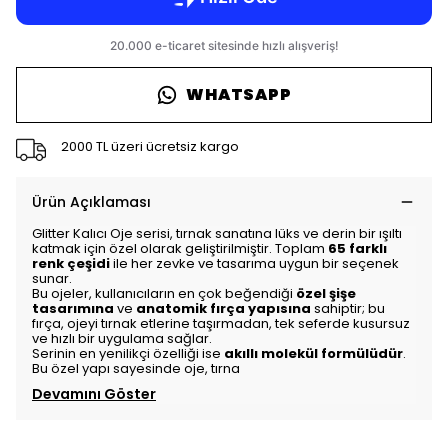
WHATSAPP
2000 TL üzeri ücretsiz kargo
Ürün Açıklaması
Glitter Kalıcı Oje serisi, tırnak sanatına lüks ve derin bir ışıltı
katmak için özel olarak geliştirilmiştir. Toplam
65 farklı
renk çeşidi
ile her zevke ve tasarıma uygun bir seçenek
sunar.
Bu ojeler, kullanıcıların en çok beğendiği
özel şişe
tasarımına
ve
anatomik fırça yapısına
sahiptir; bu
fırça, ojeyi tırnak etlerine taşırmadan, tek seferde kusursuz
ve hızlı bir uygulama sağlar.
Serinin en yenilikçi özelliği ise
akıllı molekül formülüdür
.
Bu özel yapı sayesinde oje, tırna
Devamını Göster