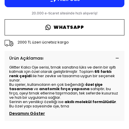
WHATSAPP
2000 TL üzeri ücretsiz kargo
Ürün Açıklaması
Glitter Kalıcı Oje serisi, tırnak sanatına lüks ve derin bir ışıltı
katmak için özel olarak geliştirilmiştir. Toplam
65 farklı
renk çeşidi
ile her zevke ve tasarıma uygun bir seçenek
sunar.
Bu ojeler, kullanıcıların en çok beğendiği
özel şişe
tasarımına
ve
anatomik fırça yapısına
sahiptir; bu
fırça, ojeyi tırnak etlerine taşırmadan, tek seferde kusursuz
ve hızlı bir uygulama sağlar.
Serinin en yenilikçi özelliği ise
akıllı molekül formülüdür
.
Bu özel yapı sayesinde oje, tırna
Devamını Göster