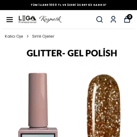
TÜM İLLERE 1000 TL VE ÜZERİ ÜCRETSİZ KARGO!
0
Kalıcı Oje
Simli Ojeler