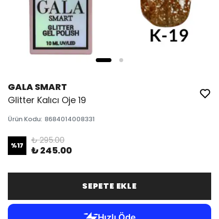
GALA SMART
Glitter Kalıcı Oje 19
Ürün Kodu
:
8684014008331
₺ 295.00
%
17
₺ 245.00
SEPETE EKLE