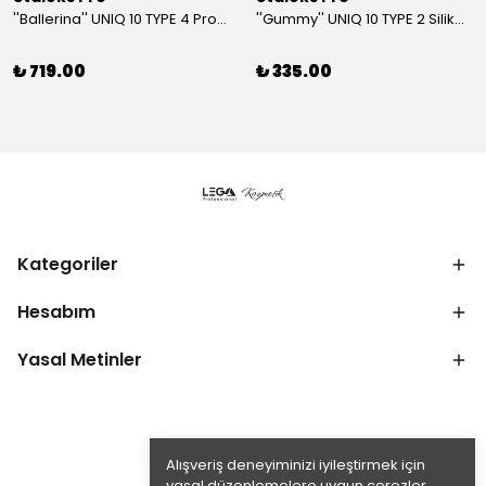
''Ballerina'' UNIQ 10 TYPE 4 Profesyonel Tırnak Eti Makası
''Gummy'' UNIQ 10 TYPE 2 Silikon Saplı Tırnak Eti İtici (Dar Yuvarlak + Yamuk İtici)
₺ 719.00
₺ 335.00
Kategoriler
Hesabım
Yasal Metinler
Alışveriş deneyiminizi iyileştirmek için
yasal düzenlemelere uygun çerezler