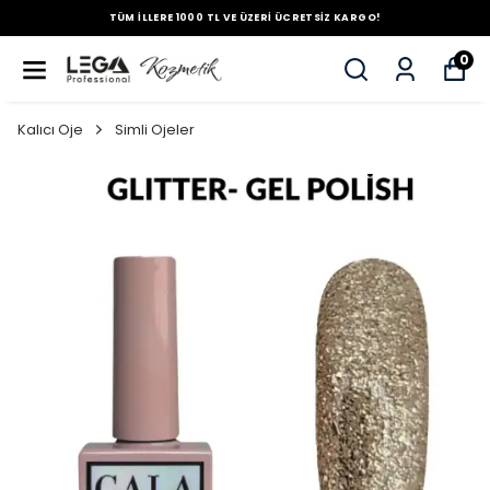
TÜM İLLERE 1000 TL VE ÜZERİ ÜCRETSİZ KARGO!
0
Kalıcı Oje
Simli Ojeler