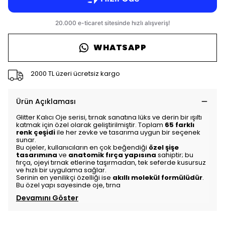
WHATSAPP
2000 TL üzeri ücretsiz kargo
Ürün Açıklaması
Glitter Kalıcı Oje serisi, tırnak sanatına lüks ve derin bir ışıltı
katmak için özel olarak geliştirilmiştir. Toplam
65 farklı
renk çeşidi
ile her zevke ve tasarıma uygun bir seçenek
sunar.
Bu ojeler, kullanıcıların en çok beğendiği
özel şişe
tasarımına
ve
anatomik fırça yapısına
sahiptir; bu
fırça, ojeyi tırnak etlerine taşırmadan, tek seferde kusursuz
ve hızlı bir uygulama sağlar.
Serinin en yenilikçi özelliği ise
akıllı molekül formülüdür
.
Bu özel yapı sayesinde oje, tırna
Devamını Göster