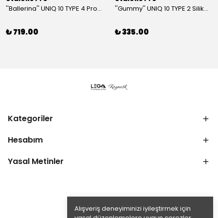
''Ballerina'' UNIQ 10 TYPE 4 Profesyonel Tırnak Eti Makası
''Gummy'' UNIQ 10 TYPE 2 Silikon Saplı Tırnak Eti İtici (Dar Yuvarlak + Yamuk İtici)
₺ 719.00
₺ 335.00
Kategoriler
Hesabım
Yasal Metinler
Alışveriş deneyiminizi iyileştirmek için
yasal düzenlemelere uygun çerezler