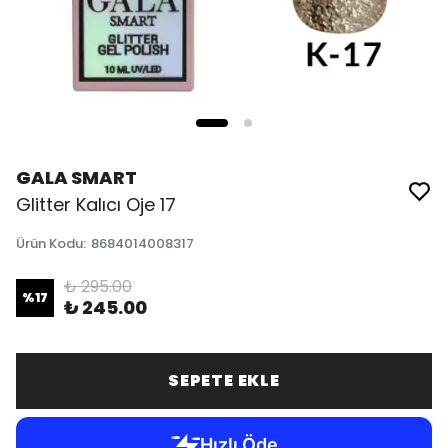
GALA SMART
Glitter Kalıcı Oje 17
Ürün Kodu
:
8684014008317
₺ 295.00
%
17
₺ 245.00
SEPETE EKLE