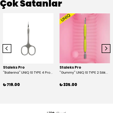
Çok Satanlar
Staleks Pro
Staleks Pro
''Ballerina'' UNIQ 10 TYPE 4 Profesyonel Tırnak Eti Makası
''Gummy'' UNIQ 10 TYPE 2 Silikon Saplı Tırnak Eti İtici (Dar Yuvarlak + Yamuk İtici)
₺ 719.00
₺ 335.00