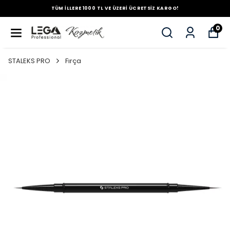
TÜM İLLERE 1000 TL VE ÜZERİ ÜCRETSİZ KARGO!
0
STALEKS PRO
Fırça