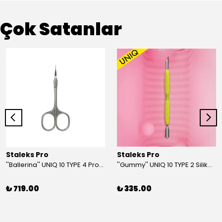
Çok Satanlar
Staleks Pro
Staleks Pro
''Ballerina'' UNIQ 10 TYPE 4 Profesyonel Tırnak Eti Makası
''Gummy'' UNIQ 10 TYPE 2 Silikon Saplı Tırnak Eti İtici (Dar Yuvarlak + Yamuk İtici)
₺ 719.00
₺ 335.00