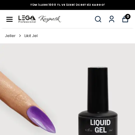
TÜM İLLERE 1000 TL VE ÜZERİ ÜCRETSİZ KARGO!
0
Jeller
Likit Jel