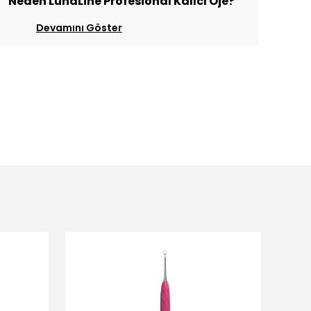
Neden LunaLine Profesional Kalıcı Oje?
Devamını Göster