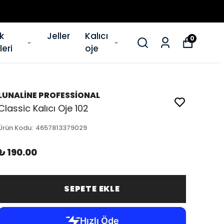
ik
Jeller
Kalıcı
0
eri
oje
LUNALİNE PROFESSİONAL
Classic Kalıcı Oje 102
Ürün Kodu
:
4657813379029
₺ 190.00
SEPETE EKLE