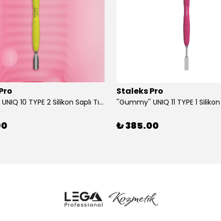
Pro
Staleks Pro
''Gummy'' UNIQ 10 TYPE 2 Silikon Saplı Tırnak Eti İtici (Dar Yuvarlak + Yamuk İtici)
00
₺ 385.00