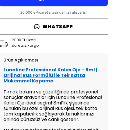
WHATSAPP
2000 TL üzeri
ücretsiz kargo
Ürün Açıklaması
Lunaline Professional Kalıcı Oje – 8ml |
Orijinal Rus Formülü ile Tek Katta
Mükemmel Kapama
Tırnak bakımı ve güzelliğinde profesyonel
sonuçlar arayanlar için LunaLine Profesional
Kalıcı Oje ideal seçim! 8ml’lik şişesinde
sunulan bu özel orijinal Rus ojesi, tek katta
tam kapatıcılık sağlayarak tırnaklarınızı
anında pürüzsüz ve canlı gösterir.