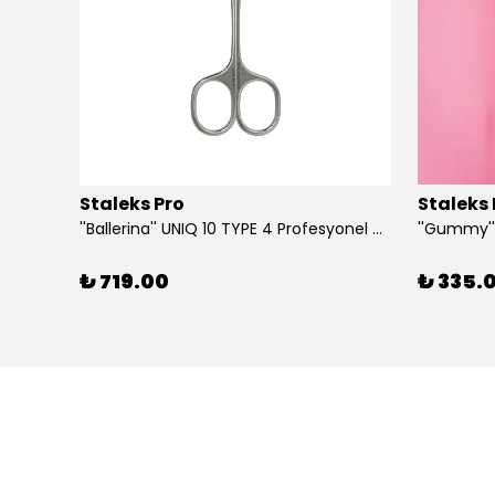
Staleks Pro
Staleks 
''Ballerina'' UNIQ 10 TYPE 4 Profesyonel Tırnak Eti Makası
₺ 719.00
₺ 335.