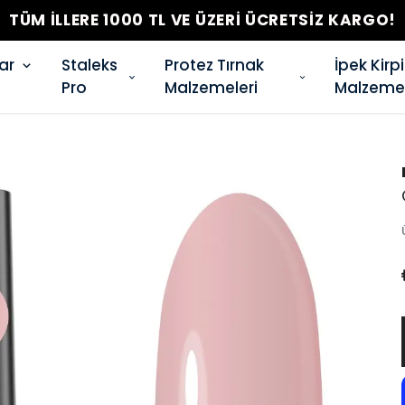
TÜM İLLERE 1000 TL VE ÜZERİ ÜCRETSİZ KARGO!
ar
Staleks
Protez Tırnak
İpek Kirp
Pro
Malzemeleri
Malzemel