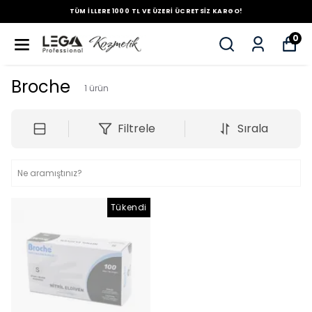
TÜM İLLERE 1000 TL VE ÜZERİ ÜCRETSİZ KARGO!
0
Broche
1
ürün
Filtrele
Sırala
Tükendi