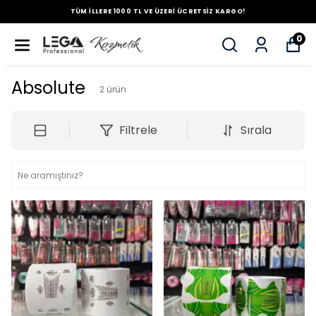
TÜM İLLERE 1000 TL VE ÜZERİ ÜCRETSİZ KARGO!
0
Absolute
2
ürün
Filtrele
Sırala