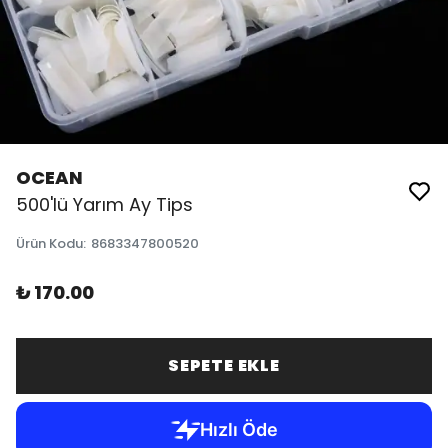
OCEAN
500'lü Yarım Ay Tips
Ürün Kodu
:
8683347800520
₺ 170.00
SEPETE EKLE