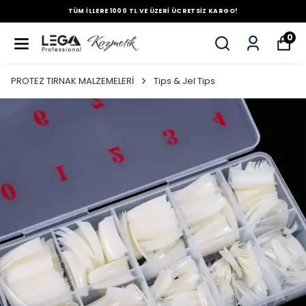
TÜM İLLERE 1000 TL VE ÜZERİ ÜCRETSİZ KARGO!
0
PROTEZ TIRNAK MALZEMELERİ
Tips & Jel Tips