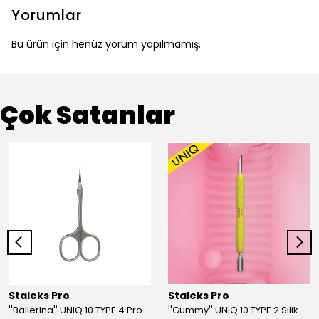
Yorumlar
Bu ürün için henüz yorum yapılmamış.
Çok Satanlar
Staleks Pro
Staleks Pro
''Ballerina'' UNIQ 10 TYPE 4 Profesyonel Tırnak Eti Makası
''Gummy'' UNIQ 10 TYPE 2 Silikon Saplı Tırnak Eti İtici (Dar Yuvarlak + Yamuk İtici)